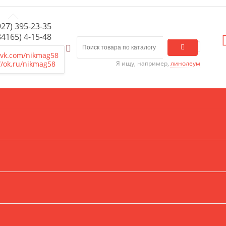
927) 395-23-35
84165) 4-15-48
/vk.com/nikmag58
//ok.ru/nikmag58
Я ищу, например,
линолеум