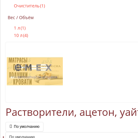
Очиститель
(1)
Вес / Объём
1 л
(1)
10 л
(4)
Растворители, ацетон, уай
По умолчанию
По умолчанию