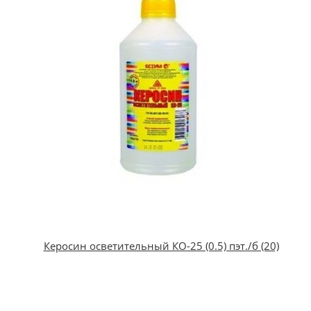
Керосин осветительный КО-25 (0.5) пэт./б (20)