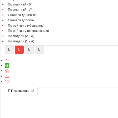
По имени (A - Я)
По имени (Я - A)
Сначала дешевые
Сначала дорогие
По рейтингу (убыванию)
По рейтингу (возрастанию)
По модели (A - Я)
По модели (Я - A)
25
48
50
75
100
Показывать:
48