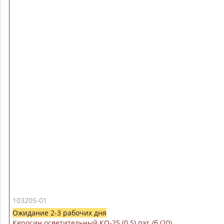
103205-01
Ожидание 2-3 рабочих дня
Керосин осветительный КО-25 (0.5) пэт./б (20)..