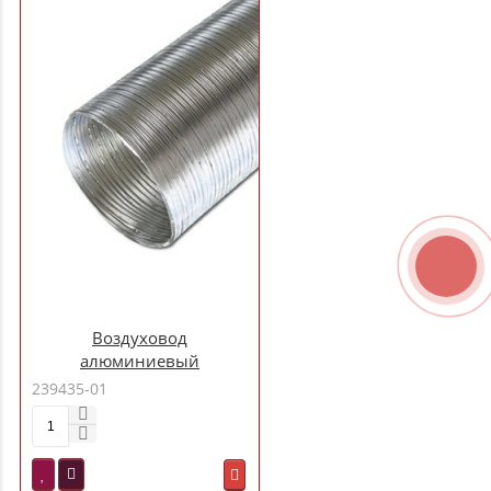
Воздуховод
алюминиевый
гофрированный 3 м d090
239435-01
(09ВА)