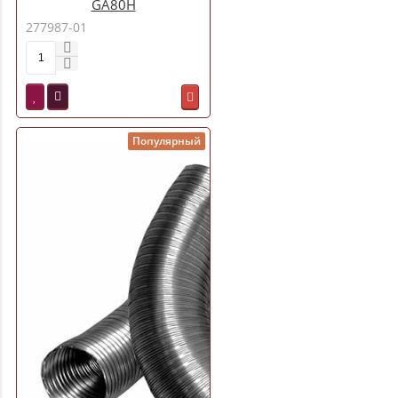
GA80H
277987-01
Популярный