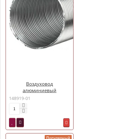
Воздуховод
алюминиевый
гофрированный d140 3 м
148919-01
(14ВА)
Популярный