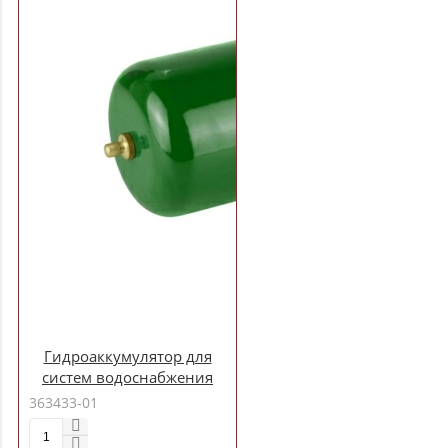
Гидроаккумулятор для
систем водоснабжения
GV-2 "making Оasis
363433-01
everywhere"