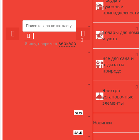
Посуда и
кухонные
принадлежности
Товары для дома
и уюта
зеркало
Я ищу, например,
Все для сада и
отдыха на
природе
Электро-
установочные
элементы
NEW
Новинки
SALE