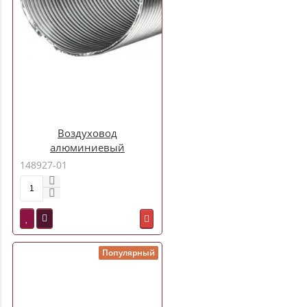
Воздуховод
алюминиевый
гофрированный d130 3 м
148927-01
(13ВА)
Популярный