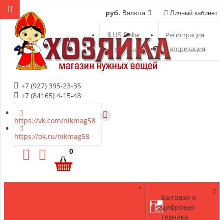
руб.
Валюта
Личный кабинет
Регистрация
$ US Dollar
Авторизация
руб. Рубль
+7 (927) 395-23-35
+7 (84165) 4-15-48
https://vk.com/nikmag58
https://ok.ru/nikmag58
0
Бытовая и
цифровая
техника