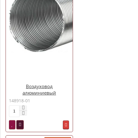
Воздуховод
алюминиевый
гофрированный d080 3 м
148918-01
(08ВА)