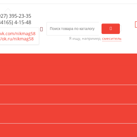
927) 395-23-35
84165) 4-15-48
/vk.com/nikmag58
//ok.ru/nikmag58
Я ищу, например,
смеситель