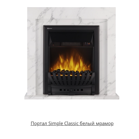
Портал Simple Classic белый мрамор