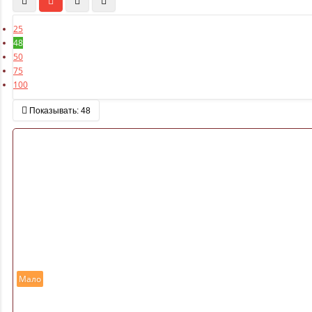
25
48
50
75
100
Показывать:
48
Мало