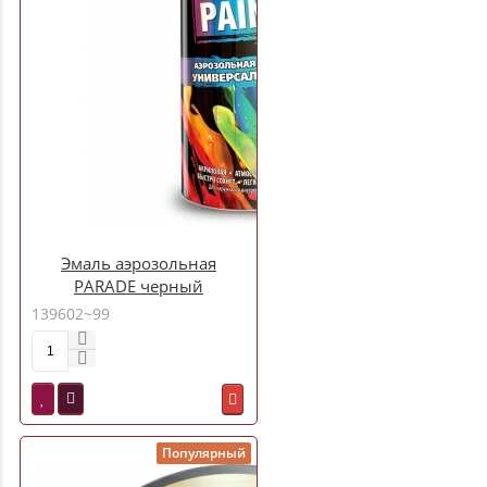
Эмаль аэрозольная
PARADE черный
глянцевый 130571
139602~99
Популярный