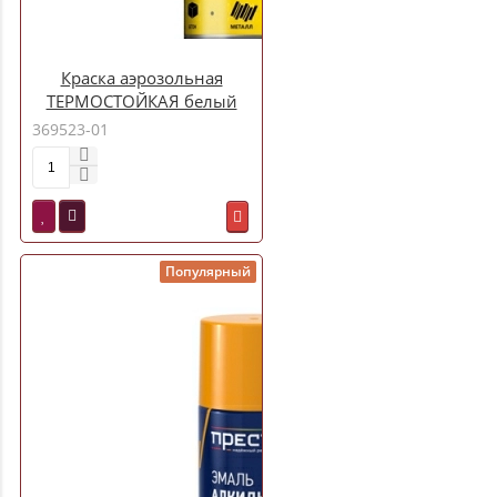
Краска аэрозольная
ТЕРМОСТОЙКАЯ белый
520 мл. "ULTIMA" ULT
369523-01
Т9003
Популярный