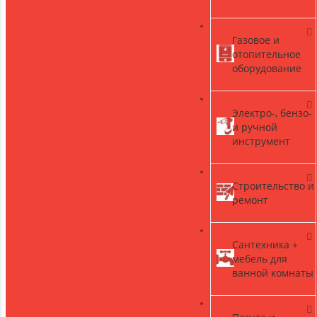
Газовое и
)
отопительное
оборудование
Электро-, бензо-
и ручной
инструмент
Строительство и
ремонт
Сантехника +
мебель для
ванной комнаты