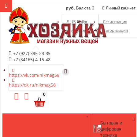
руб.
Валюта
Личный кабинет
Регистрация
$ US Dollar
Авторизация
руб. Рубль
+7 (927) 395-23-35
+7 (84165) 4-15-48
https://vk.com/nikmag58
https://ok.ru/nikmag58
0
Бытовая и
цифровая
техника