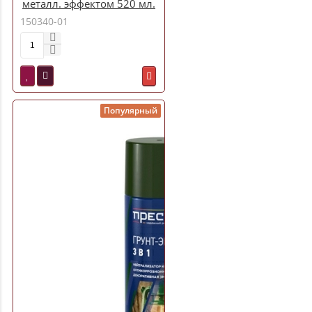
металл. эффектом 520 мл.
ULTIMA ULT 001
150340-01
Популярный