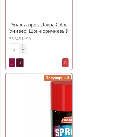
Эмаль аэроз. Лакра Color
Универ. Шок-коричневый
142
336451~99
Популярный