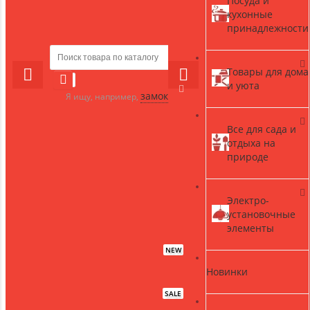
Посуда и
кухонные
принадлежности
Товары для дома
и уюта
замок
Я ищу, например,
Все для сада и
отдыха на
природе
Электро-
установочные
элементы
NEW
Новинки
SALE