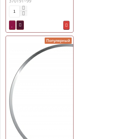
370191~99
Популярный