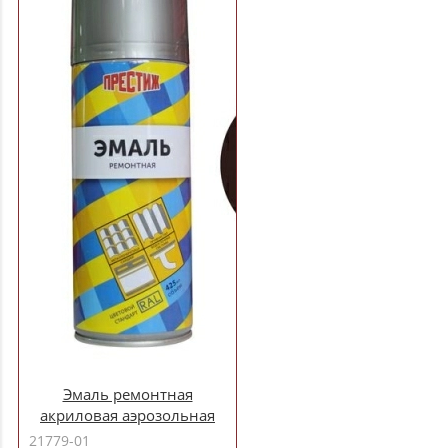
Эмаль ремонтная
акриловая аэрозольная
RAL-8017 КОРИЧНЕВЫЙ
21779-01