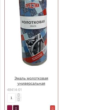
Эмаль молотковая
универсальная
аэрозольная золотистая
48414-01
425 мл.Престиж