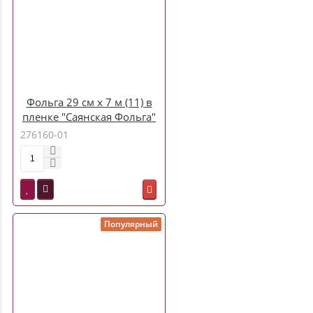
Фольга 29 см х 7 м (11) в
пленке "Саянская Фольга"
универсальная
276160-01
(У7П-290х35) Россия
2200003821475 Ф
Популярный