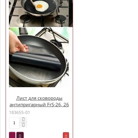
Лист для сковороды
антипригарный FrS-26, 26
см арт.003919
183655-01