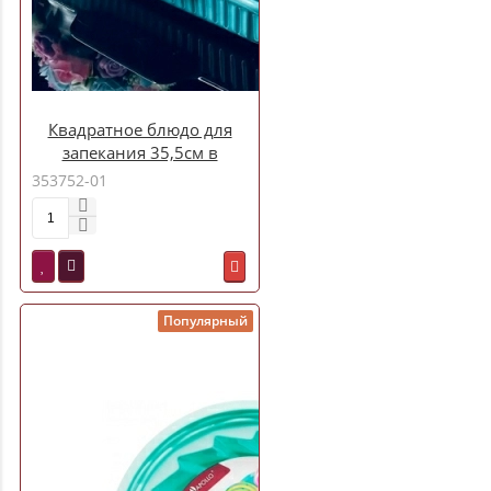
Квадратное блюдо для
запекания 35,5см в
под.уп.(х12)Фарфор
353752-01
арт.205-851
Популярный