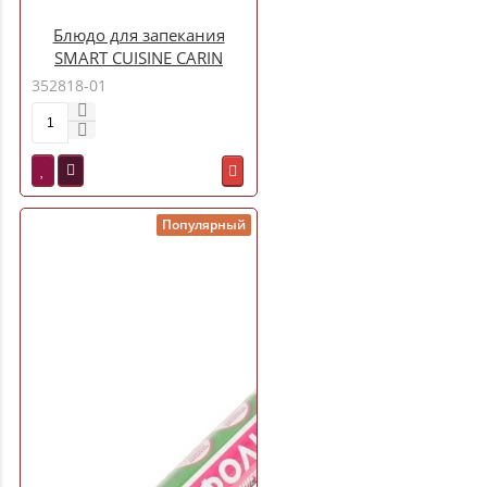
Блюдо для запекания
SMART CUISINE CARIN
прямоугольное 38х28см
352818-01
арт.P8330
Популярный