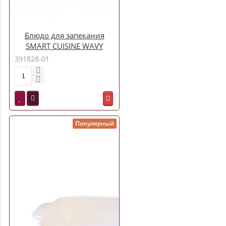
Блюдо для запекания
SMART CUISINE WAVY
прямоугольное 34X25см
391828-01
арт.Q8155
Популярный