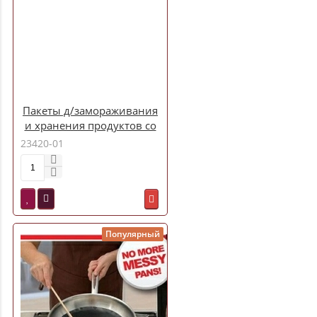
Пакеты д/замораживания
и хранения продуктов со
слайдером PATERRA 15шт
23420-01
в уп.3л, 27х29х2см (109-
004)
Популярный