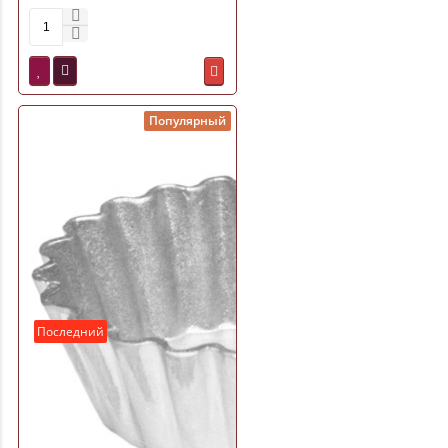
Припэк) ФЛГ26709
Популярный
Последний