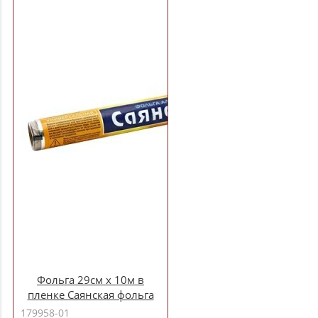
Фольга 29см х 10м в
пленке Саянская фольга
универсал (У10Пх35-
179958-01