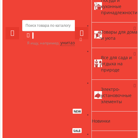
Посуда и
кухонные
принадлежности
Товары для дома
и уюта
унитаз
Я ищу, например,
Все для сада и
отдыха на
природе
Электро-
установочные
элементы
NEW
Новинки
SALE