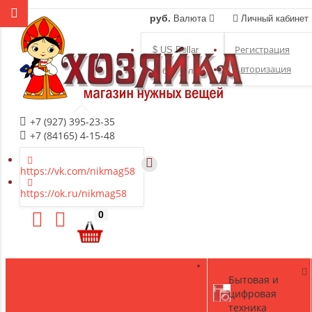
руб.
Валюта
Личный кабинет
Регистрация
$ US Dollar
Авторизация
руб. Рубль
+7 (927) 395-23-35
+7 (84165) 4-15-48
https://vk.com/nikmag58
https://ok.ru/nikmag58
0
Бытовая и
цифровая
техника