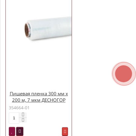
Пищевая пленка 300 мм х
200 м, 7 мкм ДЕСНОГОР
белая ОСОБО ПРОЧНАЯ
354664-01
(210-017)