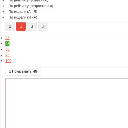
По рейтингу (убыванию)
По рейтингу (возрастанию)
По модели (A - Я)
По модели (Я - A)
25
48
50
75
100
Показывать:
48