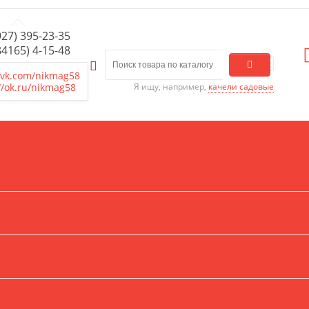
927) 395-23-35
84165) 4-15-48
/vk.com/nikmag58
//ok.ru/nikmag58
Я ищу, например,
качели садовые