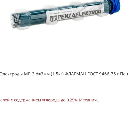
Электроды MP-3 d=3мм (1,5кг) ФЛАГМАН ГОСТ 9466-75 г.Пен
алей с содержанием углерода до 0,25%.Механич..