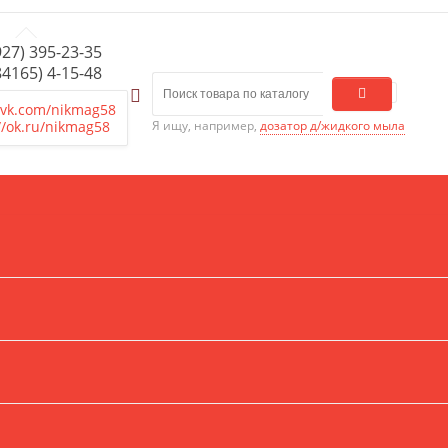
927) 395-23-35
84165) 4-15-48
/vk.com/nikmag58
//ok.ru/nikmag58
Я ищу, например,
дозатор д/жидкого мыла