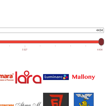
3 327
4 434