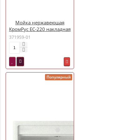
Мойка нержавеющая
КромРус EC-220 накладная
0,6х0,8 (201) правая
371959-01
0,6мм, 3,5
Популярный