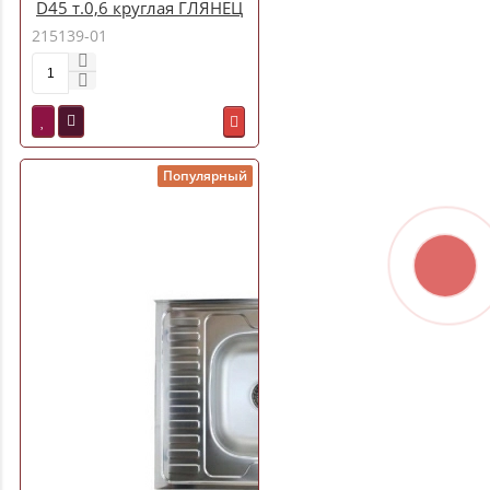
D45 т.0,6 круглая ГЛЯНЕЦ
бол.сиф. (L84545-6) (+
215139-01
сифон)
Популярный