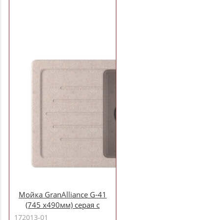
Мойка GranAlliance G-41
(745 х490мм) серая с
сифоном
172013-01