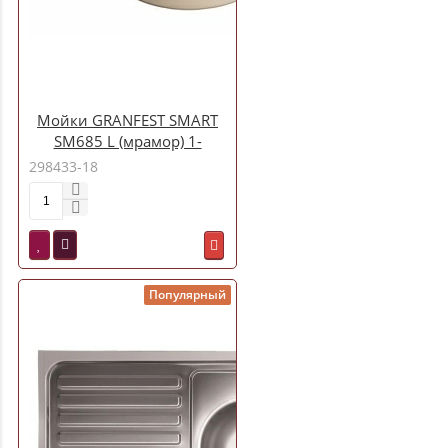
Мойки GRANFEST SMART
SM685 L (мрамор) 1-
чаша+крыло 683х433мм
298433-18
БЕЖЕВЫЙ (без сифона)
Популярный