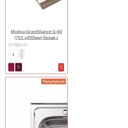
Мойка GranAlliance G-40
(765 х490мм) белая с
сифоном
217885-01
Популярный