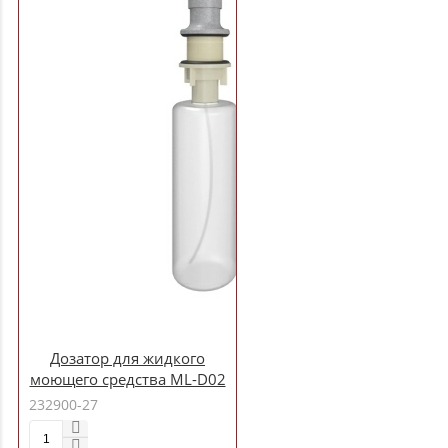
Дозатор для жидкого
моющего средства ML-D02
графит (342) объем 330 мл
232900-27