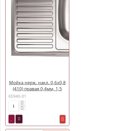
Мойка нерж. накл. 0,6х0,8
(410) правая 0,4мм, 1,5
(арт. S-420) Кромрус
65940-01