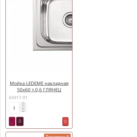
Мойка LEDEME накладная
50х60 т.0,6 ГЛЯНЕЦ
бол.сиф. (L95060-6) (+
65917-01
сифон)
Популярный