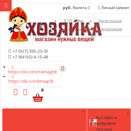
руб.
Валюта
Личный кабинет
Регистрация
$ US Dollar
Авторизация
руб. Рубль
+7 (927) 395-23-35
+7 (84165) 4-15-48
https://vk.com/nikmag58
https://ok.ru/nikmag58
0
Бытовая и
цифровая
техника