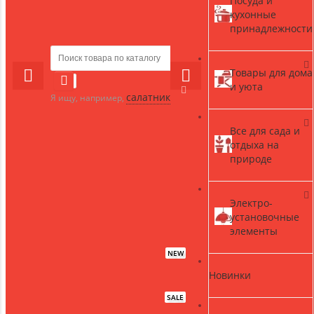
Посуда и
кухонные
принадлежности
Товары для дома
и уюта
салатник
Я ищу, например,
Все для сада и
отдыха на
природе
Электро-
установочные
элементы
NEW
Новинки
SALE