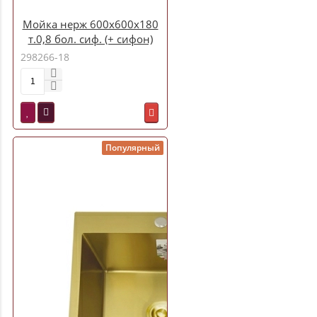
Мойка нерж 600х600х180
т.0,8 бол. сиф. (+ сифон)
правая Китай
298266-18
Популярный