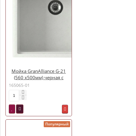
Мойка GranAlliance G-21
(560 х500мм) черная с
сифоном
165065-01
Популярный