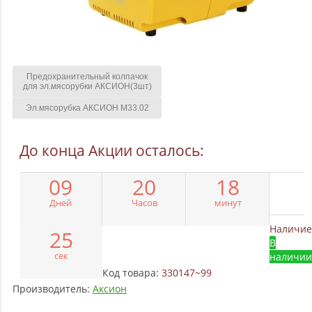
Предохранительный колпачок
для эл.мясорубки АКСИОН(3шт)
Эл.мясорубка АКСИОН М33.02
До конца Акции осталось:
0
9
2
0
1
8
Дней
Часов
минут
Наличие
2
4
В
сек
наличии
Код товара:
330147~99
Производитель:
Аксион