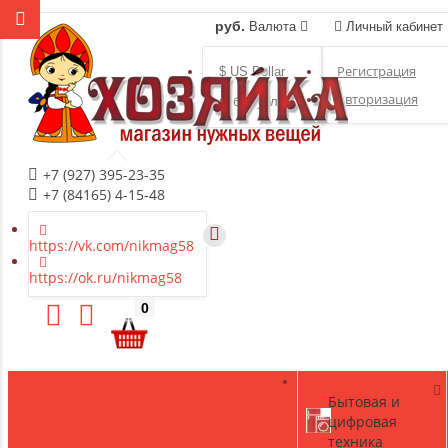
руб.
Валюта
Личный кабинет
Регистрация
$ US Dollar
Авторизация
руб. Рубль
+7 (927) 395-23-35
+7 (84165) 4-15-48
https://vk.com/nikmag58
https://ok.ru/nikmag58
0
Бытовая и
цифровая
техника