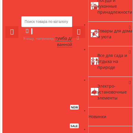
Посуда и
кухонные
принадлежности
Товары для дома
и уюта
тумба д/
Я ищу, например,
ванной
Все для сада и
отдыха на
природе
Электро-
установочные
элементы
NEW
Новинки
SALE